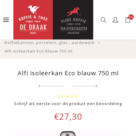
(0)
Startpagina
Webshop
Koffie
Zetbenodigheden
Koffiekannen, porselein, glas-, aardewerk
Alfi isoleerkan Eco blauw 750 ml
Alfi isoleerkan Eco blauw 750 ml
Next
product
Previous product
Bialetti Barattolo koffiebe...
Schrijf als eerste voor dit product een beoordeling
€27,30