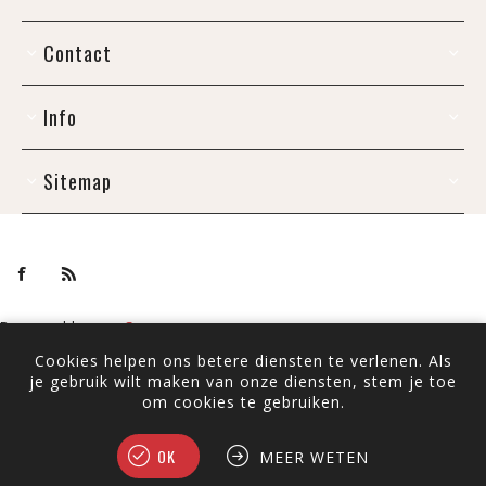
Contact
Info
Sitemap
Powered by
nopCommerce
Copyright ; 2026 De Draak. Alle rechten voorbehouden.
Cookies helpen ons betere diensten te verlenen. Als
je gebruik wilt maken van onze diensten, stem je toe
Alle prijzen zijn inclusief BTW ingevoerd. Exclusief
verzenden
om cookies te gebruiken.
OK
MEER WETEN