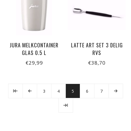
JURA MELKCONTAINER
LATTE ART SET 3 DELIG
GLAS 0.5 L
RVS
€29,99
€38,70
3
4
5
6
7