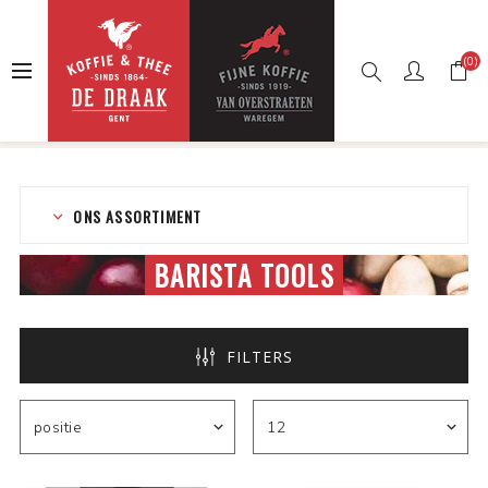
(0)
Startpagina
Webshop
Koffie
Zetbenodigheden
Barista Tools
ONS ASSORTIMENT
BARISTA TOOLS
FILTERS