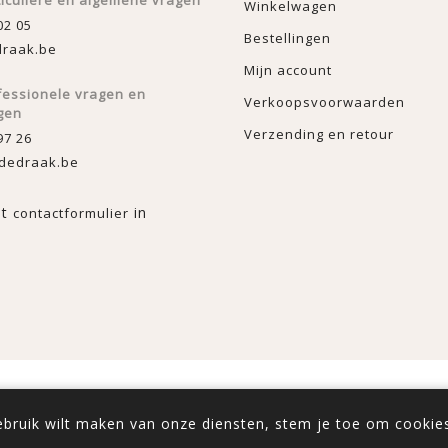
ticuliere en algemene vragen
Winkelwagen
02 05
Bestellingen
raak.be
Mijn account
fessionele vragen en
Verkoopsvoorwaarden
gen
Verzending en retour
97 26
dedraak.be
et
in
contactformulier
rce
Copyright ; 2026 De Draak. Alle rechten voorbehouden.
gebruik wilt maken van onze diensten, stem je toe om cookies
sief BTW ingevoerd. Exclusief
verzenden