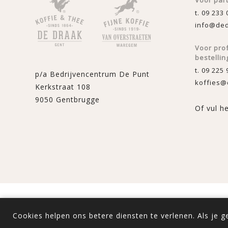
Voor par
t. 09 233 
info@ded
Voor pro
bestellin
t. 09 225 
p/a Bedrijvencentrum De Punt
koffies@
Kerkstraat 108
9050 Gentbrugge
Of vul h
Powered by
nopComme
Cookies helpen ons betere diensten te verlenen. Als je 
Alle prijzen zijn inclu