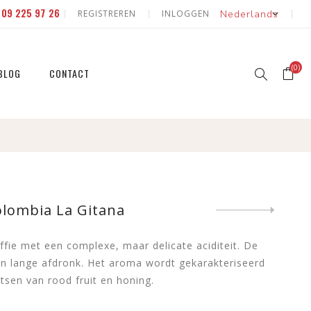
E
09 225 97 26
REGISTREREN
INLOGGEN
(0)
BLOG
CONTACT
erd
 natuur
id & fruit
 natuur
olombia La Gitana
Next
product
eerde
ffie met een complexe, maar delicate aciditeit. De
n lange afdronk. Het aroma wordt gekarakteriseerd
tsen van rood fruit en honing.
id & fruit