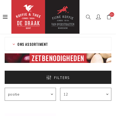
(0)
Startpagina
Webshop
Koffie
Zetbenodigheden
ONS ASSORTIMENT
ZETBENODIGHEDEN
FILTERS