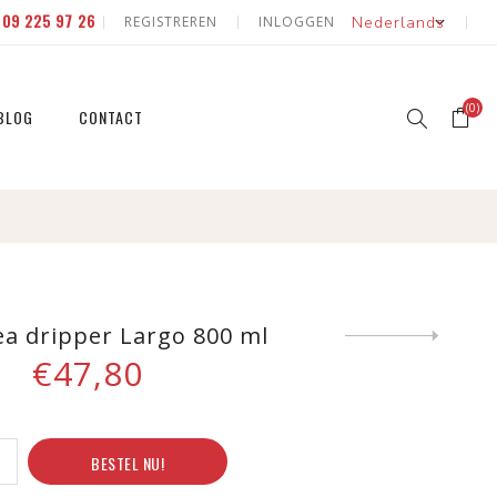
E
09 225 97 26
REGISTREREN
INLOGGEN
(0)
BLOG
CONTACT
erd
 natuur
id & fruit
 natuur
ea dripper Largo 800 ml
Next
product
€47,80
eerde
id & fruit
BESTEL NU!