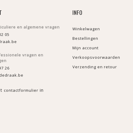
T
INFO
ticuliere en algemene vragen
Winkelwagen
02 05
Bestellingen
raak.be
Mijn account
fessionele vragen en
Verkoopsvoorwaarden
gen
Verzending en retour
97 26
dedraak.be
et
in
contactformulier