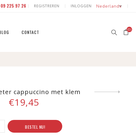
E
09 225 97 26
REGISTREREN
INLOGGEN
(0)
BLOG
CONTACT
erd
 natuur
id & fruit
 natuur
ter cappuccino met klem
Next
product
€19,45
eerde
id & fruit
BESTEL NU!