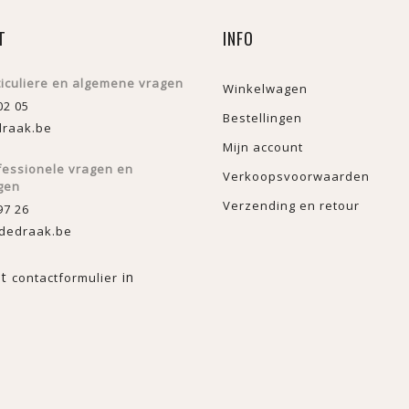
T
INFO
ticuliere en algemene vragen
Winkelwagen
02 05
Bestellingen
raak.be
Mijn account
fessionele vragen en
Verkoopsvoorwaarden
gen
Verzending en retour
97 26
dedraak.be
et
in
contactformulier