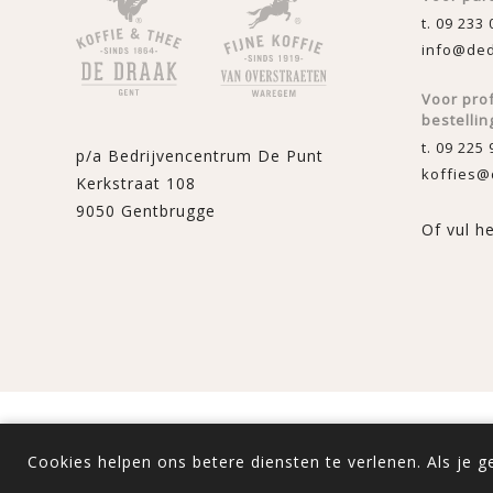
t. 09 233 
info@ded
Voor pro
bestellin
t. 09 225 
p/a Bedrijvencentrum De Punt
koffies@
Kerkstraat 108
9050 Gentbrugge
Of vul h
Powered by
nopComme
Cookies helpen ons betere diensten te verlenen. Als je 
Alle prijzen zijn inclu