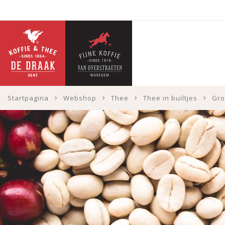
Startpagina
Webshop
Thee
Thee in builtjes
Gro