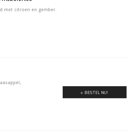
rd met citroen en gember.
naasappel,
BESTEL NU!