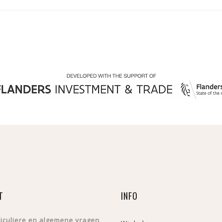
T
INFO
ticuliere en algemene vragen