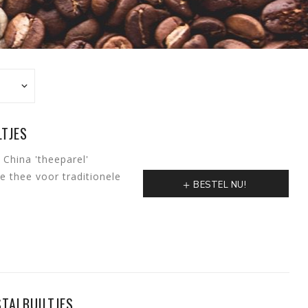
TJES
 China 'theeparel'
 thee voor traditionele
BESTEL NU!
STALBUILTJES