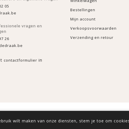
Winkelwagen
02 05
Bestellingen
raak.be
Mijn account
fessionele vragen en
Verkoopsvoorwaarden
gen
Verzending en retour
97 26
dedraak.be
et
in
contactformulier
rce
Copyright ; 2026 De Draak. Alle rechten voorbehouden.
gebruik wilt maken van onze diensten, stem je toe om cookies
sief BTW ingevoerd. Exclusief
verzenden