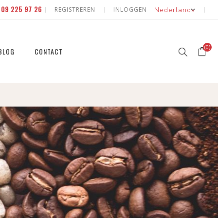
E
09 225 97 26
REGISTREREN
INLOGGEN
(0)
BLOG
CONTACT
erd
 natuur
id & fruit
 natuur
eerde
id & fruit