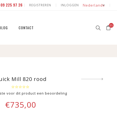
E
09 225 97 26
REGISTREREN
INLOGGEN
(0)
BLOG
CONTACT
erd
 natuur
id & fruit
 natuur
uick Mill 820 rood
Next
product
eerde
rste voor dit product een beoordeling
€735,00
id & fruit