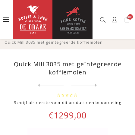
(0)
Startpagina
Webshop
Koffiemachines
Espressomachines
Quick Mill 3035 met geïntegreerde koffiemolen
Quick Mill 3035 met geïntegreerde
koffiemolen
Next
product
Previous product
Schrijf als eerste voor dit product een beoordeling
€1299,00