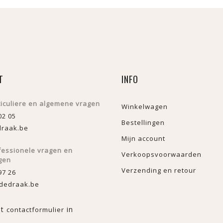
T
INFO
ticuliere en algemene vragen
Winkelwagen
02 05
Bestellingen
raak.be
Mijn account
fessionele vragen en
Verkoopsvoorwaarden
gen
Verzending en retour
97 26
dedraak.be
et
in
contactformulier