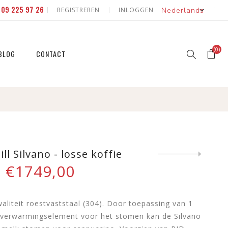
E
09 225 97 26
REGISTREREN
INLOGGEN
(0)
BLOG
CONTACT
erd
 natuur
id & fruit
 natuur
ll Silvano - losse koffie
Next
product
€1749,00
eerde
aliteit roestvaststaal (304). Door toepassing van 1
id & fruit
1 verwarmingselement voor het stomen kan de Silvano