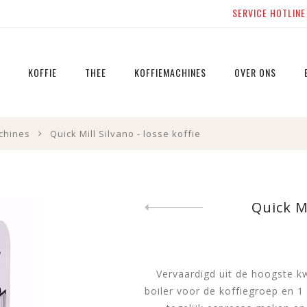
SERVICE HOTLIN
KOFFIE
THEE
KOFFIEMACHINES
OVER ONS
Mélanges De Draak
Thee los
Espressomachines
Zwarte thee
Zwarte thee
Thee tools
chines
Quick Mill Silvano - losse koffie
gearomatise
Mélanges Van Overstraeten
Thee in builtjes
Filter-koffiezetapparaten
Groene thee
Zwarte thee
Single Origins
Zetbenodigheden
Advies, onderhoud &
Infusies kru
herstel
Groene thee
Zetbenodigheden
Aanbiedingen
Quick Mi
Groene thee
Previous product
Aanbiedingen
gearomatis
Witte thee
Vervaardigd uit de hoogste kw
Infusies kru
boiler voor de koffiegroep en 