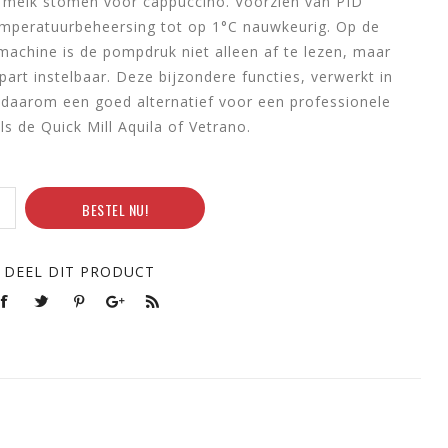
n melk stomen voor cappuccino. Voorzien van PID
emperatuurbeheersing tot op 1°C nauwkeurig. Op de
chine is de pompdruk niet alleen af te lezen, maar
art instelbaar. Deze bijzondere functies, verwerkt in
aarom een goed alternatief voor een professionele
s de Quick Mill Aquila of Vetrano.
BESTEL NU!
DEEL DIT PRODUCT