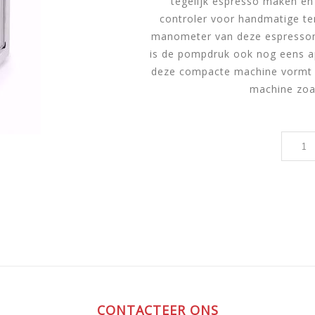
tegelijk espresso maken e
controler voor handmatige t
manometer van deze espressoma
is de pompdruk ook nog eens ap
deze compacte machine vormt d
machine zoal
CONTACTEER ONS