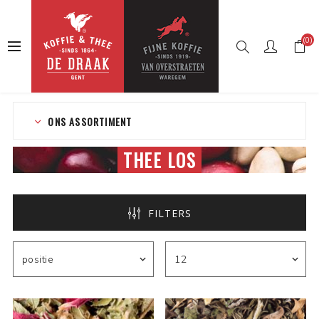
(0)
Startpagina
Webshop
Thee
Thee los
ONS ASSORTIMENT
THEE LOS
FILTERS