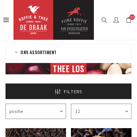
(0)
Startpagina
Webshop
Thee
Thee los
ONS ASSORTIMENT
THEE LOS
FILTERS