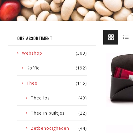
ONS ASSORTIMENT
Webshop
(363)
Koffie
(192)
Thee
(115)
Thee los
(49)
Thee in builtjes
(22)
Zetbenodigheden
(44)