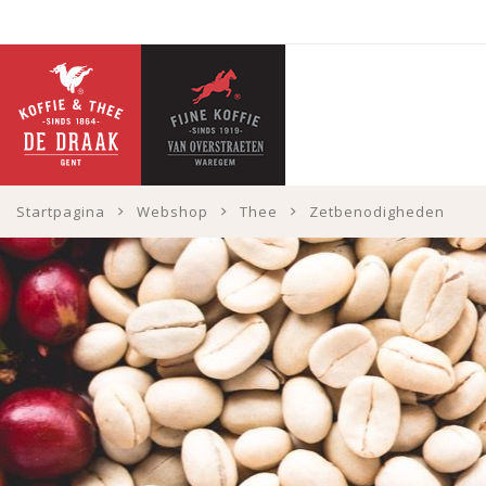
Startpagina
Webshop
Thee
Zetbenodigheden