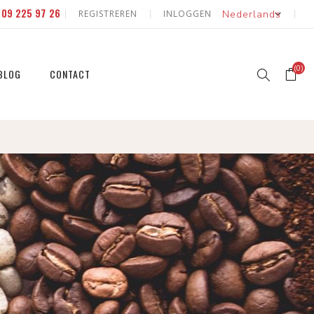
E
09 225 97 26
REGISTREREN
INLOGGEN
(0)
BLOG
CONTACT
erd
 natuur
id & fruit
 natuur
eerde
id & fruit