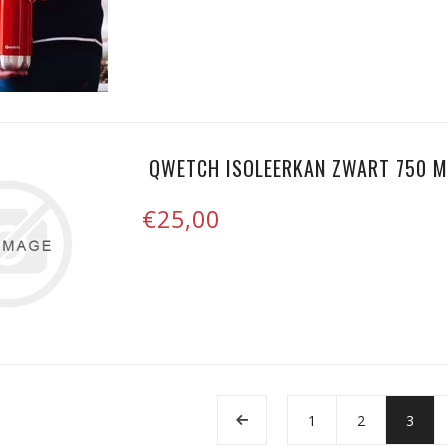
QWETCH ISOLEERKAN ZWART 750 M
€25,00
1
2
3