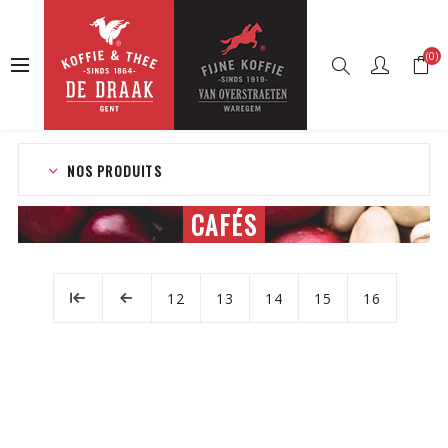
(0)
Accueil
Boutique en ligne
Cafés
NOS PRODUITS
CAFÉS
12
13
14
15
16