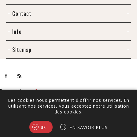
Contact
Info
Sitemap
Powered by
nopCommerce
Copyright © 2026 De Draak. Tous droits réservés.
Les cookies nous permettent d'offrir nos services. En
utilisant nos services, vous acceptez notre utilisation
Tous les prix sont TTC à l'exception de
l'expédition
des cookies.
OK
EN SAVOIR PLUS