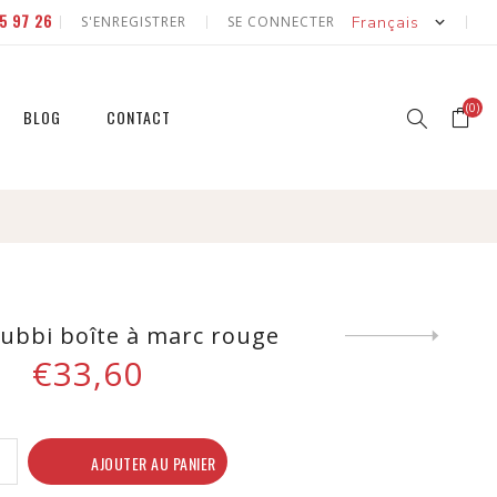
5 97 26
S'ENREGISTRER
SE CONNECTER
(0)
BLOG
CONTACT
r
r
et
Tubbi boîte à marc rouge
Next
product
€33,60
et
AJOUTER AU PANIER