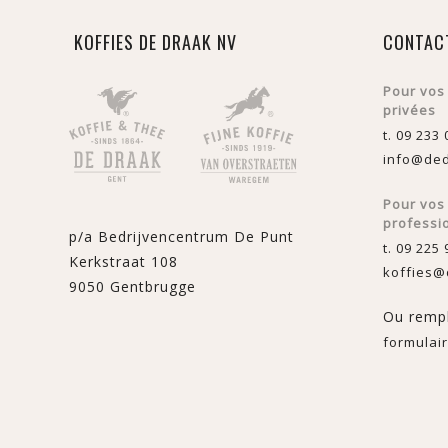
KOFFIES DE DRAAK NV
CONTAC
Pour vos
privées
t. 09 233 
info@ded
Pour vo
professi
p/a Bedrijvencentrum De Punt
t. 09 225 
Kerkstraat 108
koffies@
9050 Gentbrugge
Ou rempl
formulair