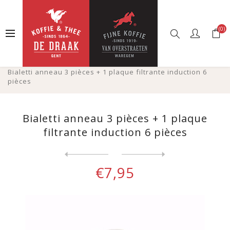
(0)
Accueil
Boutique en ligne
Autres
Pièces de rechange
Bialetti anneau 3 pièces + 1 plaque filtrante induction 6
pièces
Bialetti anneau 3 pièces + 1 plaque
filtrante induction 6 pièces
Next
product
Previous product
Bialetti anneaux 3 pièces +...
€7,95