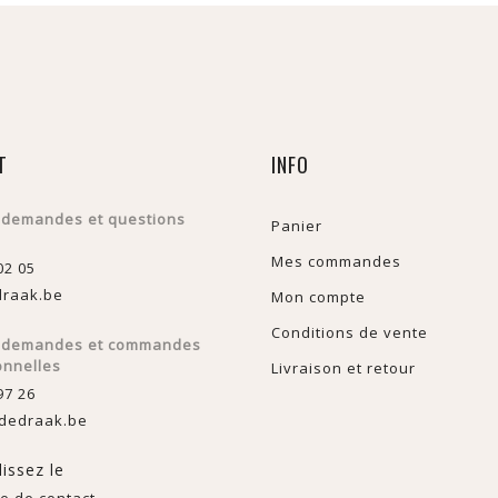
T
INFO
 demandes et questions
Panier
Mes commandes
02 05
raak.be
Mon compte
Conditions de vente
s demandes et commandes
onnelles
Livraison et retour
97 26
dedraak.be
issez le
e de contact