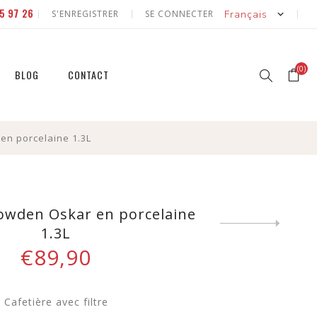
5 97 26
S'ENREGISTRER
SE CONNECTER
(0)
BLOG
CONTACT
en porcelaine 1.3L
r
r
et
Sowden Oskar en porcelaine
Next
1.3L
product
€89,90
et
Cafetière avec filtre