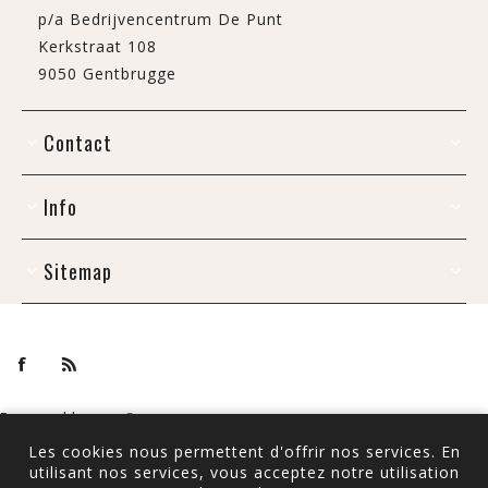
p/a Bedrijvencentrum De Punt
Kerkstraat 108
9050 Gentbrugge
Contact
Info
Sitemap
Powered by
nopCommerce
Copyright © 2026 De Draak. Tous droits réservés.
Les cookies nous permettent d'offrir nos services. En
Tous les prix sont TTC à l'exception de
l'expédition
utilisant nos services, vous acceptez notre utilisation