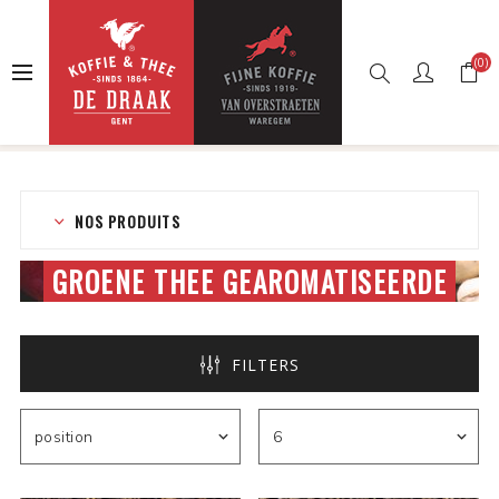
(0)
Accueil
Boutique en ligne
Thés
Thé en vrac
Groene thee gearomatiseerde
NOS PRODUITS
GROENE THEE GEAROMATISEERDE
FILTERS