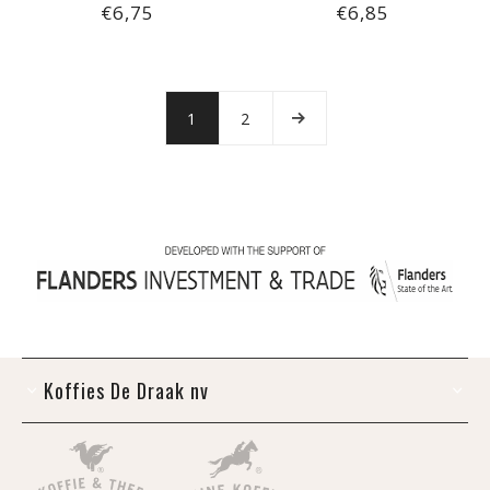
€6,75
€6,85
1
2
Koffies De Draak nv