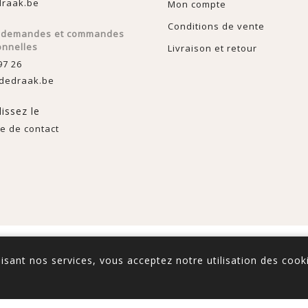
raak.be
Mon compte
Conditions de vente
s demandes et commandes
onnelles
Livraison et retour
97 26
dedraak.be
issez le
e de contact
rce
Copyright © 2026 De Draak. Tous droits réservés.
lisant nos services, vous acceptez notre utilisation des cook
à l'exception de
l'expédition