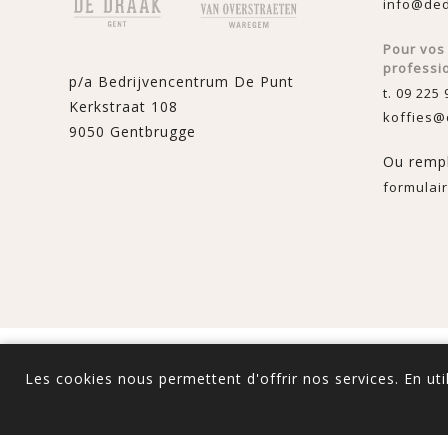
info@ded
Pour vo
professi
p/a Bedrijvencentrum De Punt
t. 09 225 
Kerkstraat 108
koffies@
9050 Gentbrugge
Ou rempl
formulair
Powered by
nopComme
Les cookies nous permettent d'offrir nos services. En uti
Tous les prix sont TTC 