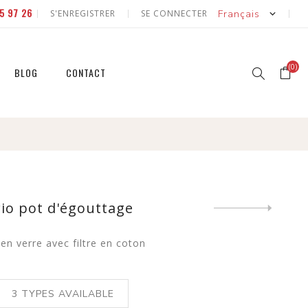
5 97 26
S'ENREGISTRER
SE CONNECTER
(0)
BLOG
CONTACT
r
r
et
io pot d'égouttage
Next
product
en verre avec filtre en coton
et
3
TYPES AVAILABLE