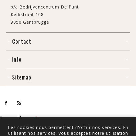
p/a Bedrijvencentrum De Punt
Kerkstraat 108
9050 Gentbrugge
Contact
Info
Sitemap
Powered by
nopCommerce
Copyright © 2026 De Draak. Tous droits réservés.
Les cookies nous permettent d'offrir nos services. En
Tous les prix sont TTC à l'exception de
l'expédition
utilisant nos services, vous acceptez notre utilisation