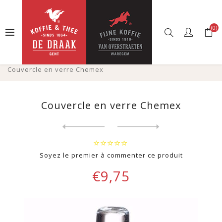
(0)
Accueil
Boutique en ligne
Cafés
Accessoires
Cafetières, porcelaine, verre, faïence
Couvercle en verre Chemex
Couvercle en verre Chemex
Next
product
Previous product
Soyez le premier à commenter ce produit
€9,75