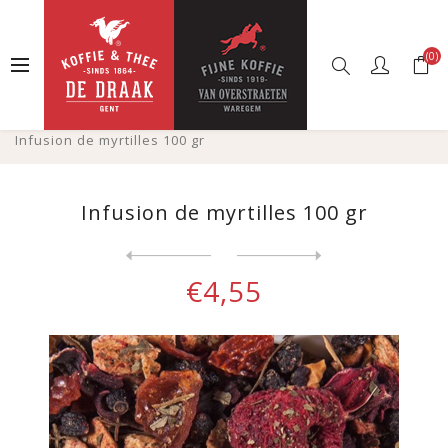
(0)
Accueil
Boutique en ligne
Thés
Thé en vrac
Infusions épicées et fruitées
Infusion de myrtilles 100 gr
Infusion de myrtilles 100 gr
Next
product
Previous product
€4,55