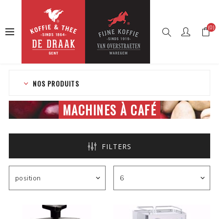
(0)
Accueil
Boutique en ligne
Machines à café
NOS PRODUITS
MACHINES À CAFÉ
FILTERS