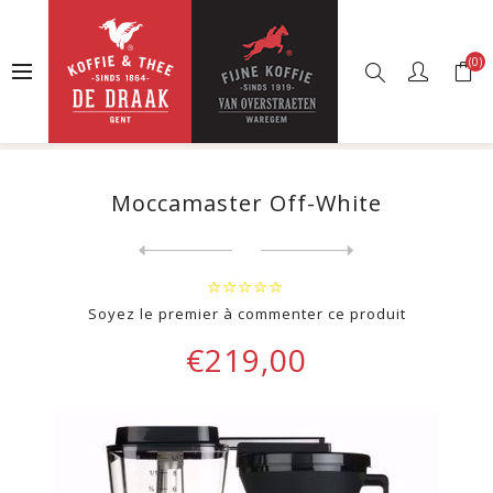
(0)
Accueil
Boutique en ligne
Machines à café
Cafetières à filtre
Moccamaster Off-White
Moccamaster Off-White
Next
product
Previous product
Soyez le premier à commenter ce produit
€219,00