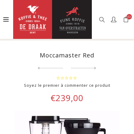
(0)
Accueil
Boutique en ligne
Machines à café
Cafetières à filtre
Moccamaster Red
Moccamaster Red
Next
product
Previous product
Cafetière à filtre Espressi...
Soyez le premier à commenter ce produit
€239,00