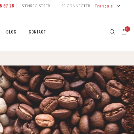
5 97 26
S'ENREGISTRER
SE CONNECTER
(0)
BLOG
CONTACT
r
r
et
et