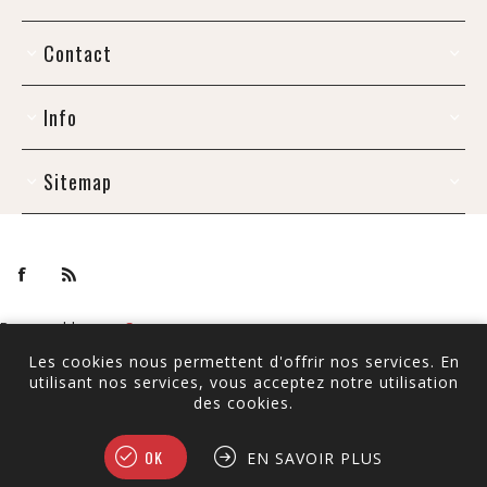
Contact
Info
Sitemap
Powered by
nopCommerce
Copyright © 2026 De Draak. Tous droits réservés.
Les cookies nous permettent d'offrir nos services. En
Tous les prix sont TTC à l'exception de
l'expédition
utilisant nos services, vous acceptez notre utilisation
des cookies.
OK
EN SAVOIR PLUS