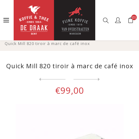
(0)
Accueil
Boutique en ligne
Cafés
Accessoires
Outils de Barista
Quick Mill 820 tiroir à marc de café inox
Quick Mill 820 tiroir à marc de café inox
Next
product
Previous product
€99,00