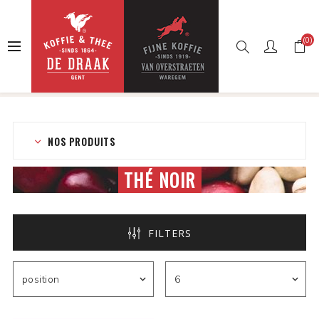
(0)
Accueil
Boutique en ligne
Thés
Thé en sachets
Thé noir
NOS PRODUITS
THÉ NOIR
FILTERS