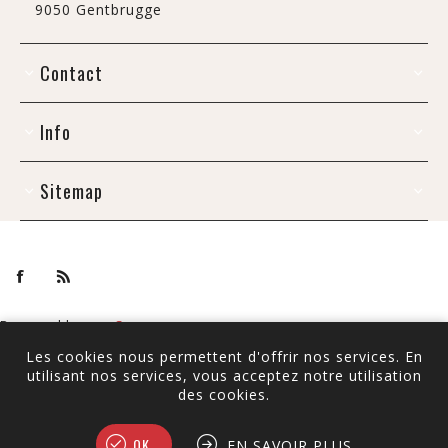
9050 Gentbrugge
Contact
Info
Sitemap
Powered by
nopCommerce
Copyright © 2026 De Draak. Tous droits réservés.
Les cookies nous permettent d'offrir nos services. En
utilisant nos services, vous acceptez notre utilisation
Tous les prix sont TTC à l'exception de
l'expédition
des cookies.
OK
EN SAVOIR PLUS