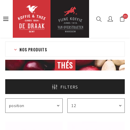
(0)
Accueil
Boutique en ligne
Thés
NOS PRODUITS
THÉS
FILTERS