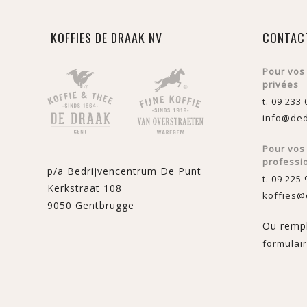
KOFFIES DE DRAAK NV
CONTAC
Pour vos
privées
t. 09 233 
info@ded
Pour vo
professi
p/a Bedrijvencentrum De Punt
t. 09 225 
Kerkstraat 108
koffies@
9050 Gentbrugge
Ou rempl
formulair