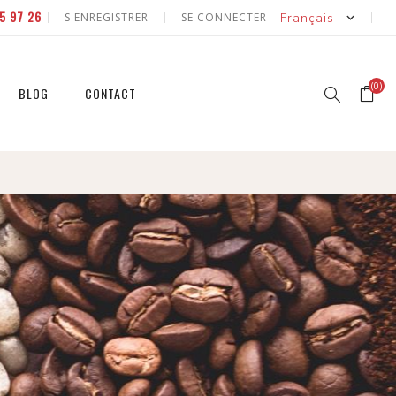
5 97 26
S'ENREGISTRER
SE CONNECTER
(0)
BLOG
CONTACT
r
r
et
et