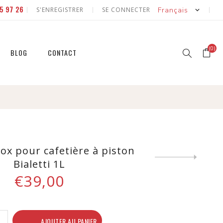
5 97 26
S'ENREGISTRER
SE CONNECTER
(0)
BLOG
CONTACT
r
r
et
nox pour cafetière à piston
Next
Bialetti 1L
product
€39,00
et
AJOUTER AU PANIER