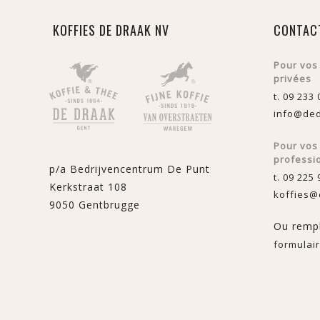
KOFFIES DE DRAAK NV
CONTAC
Pour vos
privées
t. 09 233 
info@ded
Pour vo
professi
p/a Bedrijvencentrum De Punt
t. 09 225 
Kerkstraat 108
koffies@
9050 Gentbrugge
Ou rempl
formulair