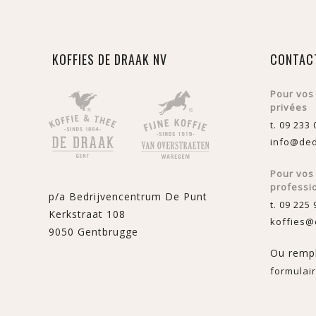
KOFFIES DE DRAAK NV
CONTAC
Pour vos
privées
t. 09 233 
info@ded
Pour vo
professi
p/a Bedrijvencentrum De Punt
t. 09 225 
Kerkstraat 108
koffies@
9050 Gentbrugge
Ou rempl
formulair