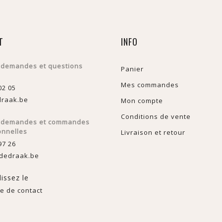
T
INFO
 demandes et questions
Panier
Mes commandes
02 05
raak.be
Mon compte
Conditions de vente
s demandes et commandes
onnelles
Livraison et retour
97 26
dedraak.be
issez le
e de contact