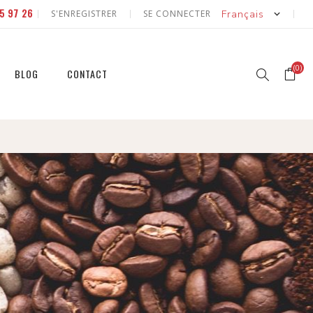
5 97 26
S'ENREGISTRER
SE CONNECTER
(0)
BLOG
CONTACT
r
r
et
et