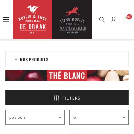
(0)
Accueil
Boutique en ligne
Thés
Thé en vrac
Thé blanc
NOS PRODUITS
THÉ BLANC
FILTERS