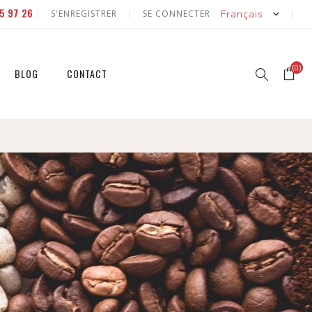
5 97 26
S'ENREGISTRER
SE CONNECTER
(0)
BLOG
CONTACT
r
r
et
et