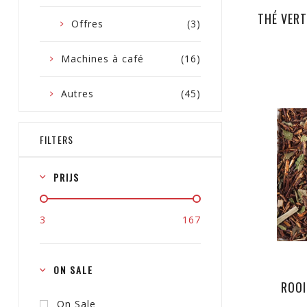
THÉ VER
Offres
(3)
Machines à café
(16)
Autres
(45)
FILTERS
PRIJS
3
167
ON SALE
ROOI
On Sale