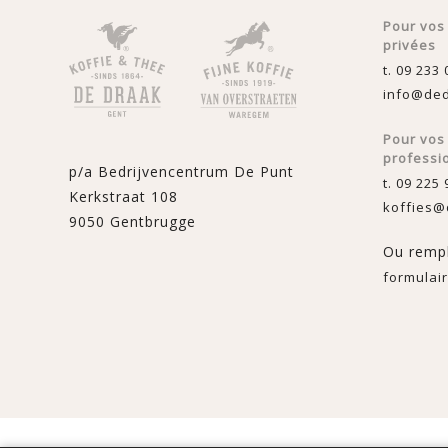
Pour vos
privées
t. 09 233 
info@ded
Pour vo
professi
p/a Bedrijvencentrum De Punt
t. 09 225 
Kerkstraat 108
koffies@
9050 Gentbrugge
Ou rempl
formulair